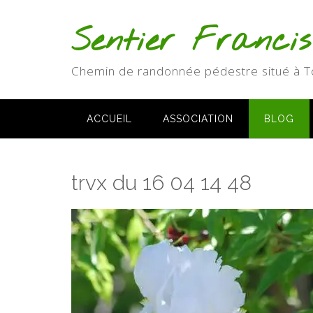
Skip
to
Sentier Franci
content
Chemin de randonnée pédestre situé à T
ACCUEIL
ASSOCIATION
BLOG
trvx du 16 04 14 48