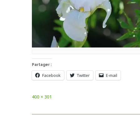
Partager :
Facebook
Twitter
E-mail
Full
400 × 301
size
Post
navigation