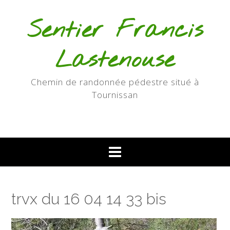
Skip
to
Sentier Francis
content
Lastenouse
Chemin de randonnée pédestre situé à
Tournissan
trvx du 16 04 14 33 bis