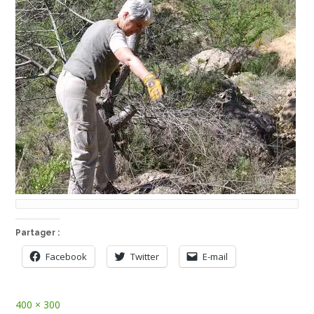
Partager :
Facebook
Twitter
E-mail
Full
400 × 300