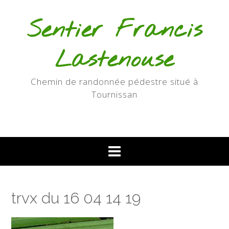
Skip
to
Sentier Francis
content
Lastenouse
Chemin de randonnée pédestre situé à
Tournissan
trvx du 16 04 14 19