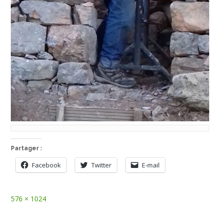
Partager :
Facebook
Twitter
E-mail
Full
576 × 1024
size