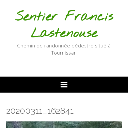
Skip
to
Sentier Francis
content
Lastenouse
Chemin de randonnée pédestre situé à
Tournissan
20200311_162841