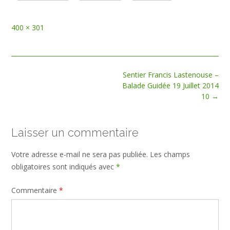
Full
400 × 301
size
Post
Sentier Francis Lastenouse –
navigation
Balade Guidée 19 Juillet 2014
10
→
Laisser un commentaire
Votre adresse e-mail ne sera pas publiée.
Les champs
obligatoires sont indiqués avec
*
Commentaire
*