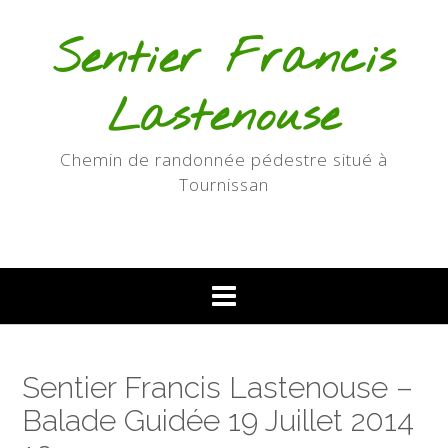
Skip
to
Sentier Francis
content
Lastenouse
Chemin de randonnée pédestre situé à
Tournissan
Sentier Francis Lastenouse –
Balade Guidée 19 Juillet 2014