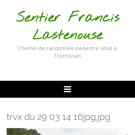
Skip
to
Sentier Francis
content
Lastenouse
Chemin de randonnée pédestre situé à
Tournissan
trvx du 29 03 14 16jpg.jpg