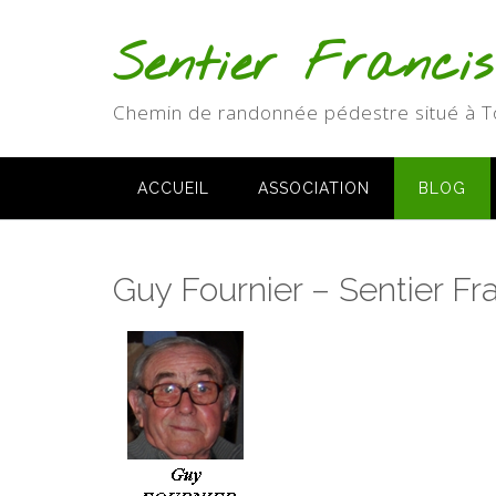
Skip
to
Sentier Franci
content
Chemin de randonnée pédestre situé à T
ACCUEIL
ASSOCIATION
BLOG
Guy Fournier – Sentier F