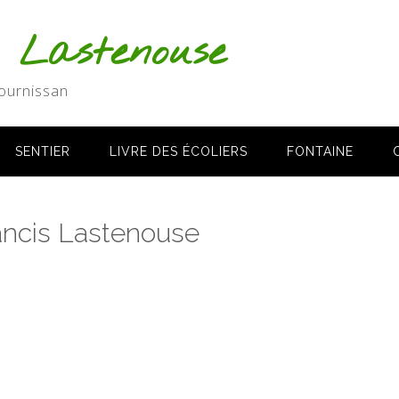
s Lastenouse
ournissan
SENTIER
LIVRE DES ÉCOLIERS
FONTAINE
rancis Lastenouse