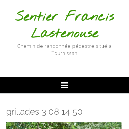
Skip
to
Sentier Francis
content
Lastenouse
Chemin de randonnée pédestre situé à
Tournissan
grillades 3 08 14 50