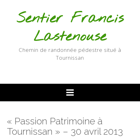
Skip
to
Sentier Francis
content
Lastenouse
Chemin de randonnée pédestre situé à
Tournissan
« Passion Patrimoine à
Tournissan » – 30 avril 2013