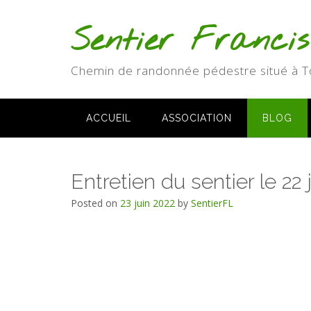
Skip
to
Sentier Franci
content
Chemin de randonnée pédestre situé à T
ACCUEIL
ASSOCIATION
BLOG
Entretien du sentier le 22 
Posted on
23 juin 2022
by
SentierFL