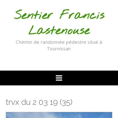
Skip
to
Sentier Francis
content
Lastenouse
Chemin de randonnée pédestre situé à
Tournissan
trvx du 2 03 19 (35)