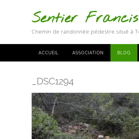
Skip
to
Sentier Franci
content
Chemin de randonnée pédestre situé à T
ACCUEIL
ASSOCIATION
BLOG
_DSC1294