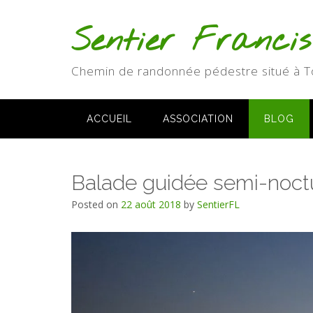
Skip
to
Sentier Franci
content
Chemin de randonnée pédestre situé à T
ACCUEIL
ASSOCIATION
BLOG
Balade guidée semi-noct
Posted on
22 août 2018
by
SentierFL