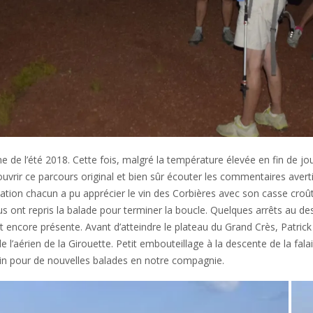
 de l’été 2018. Cette fois, malgré la température élevée en fin de jou
 ce parcours original et bien sûr écouter les commentaires avertis d
sociation chacun a pu apprécier le vin des Corbières avec son casse croû
ous ont repris la balade pour terminer la boucle. Quelques arrêts au d
t encore présente. Avant d’atteindre le plateau du Grand Crès, Patrick 
 de l’aérien de la Girouette. Petit embouteillage à la descente de la f
hain pour de nouvelles balades en notre compagnie.