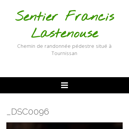
Skip
to
Sentier Francis
content
Lastenouse
Chemin de randonnée pédestre situé à
Tournissan
_DSC0096