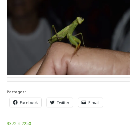
Partager :
Facebook
Twitter
E-mail
Full
3372 × 2250
size