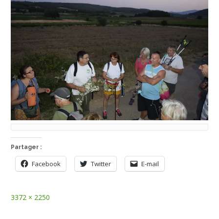
Partager :
Facebook
Twitter
E-mail
Full
3372 × 2250
size