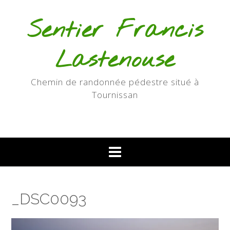
Skip
to
Sentier Francis
content
Lastenouse
Chemin de randonnée pédestre situé à
Tournissan
_DSC0093