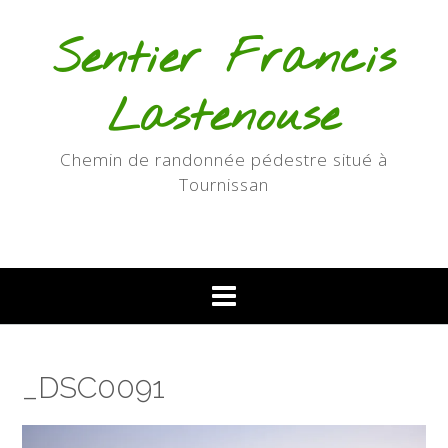
Skip
to
Sentier Francis
content
Lastenouse
Chemin de randonnée pédestre situé à
Tournissan
_DSC0091