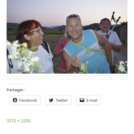
Partager :
Facebook
Twitter
E-mail
Full
3372 × 2250
size