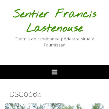
Skip
to
Sentier Francis
content
Lastenouse
Chemin de randonnée pédestre situé à
Tournissan
_DSC0064