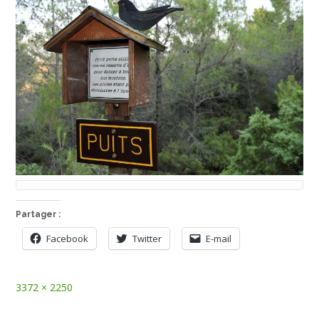
Partager :
Facebook
Twitter
E-mail
Full
3372 × 2250
size