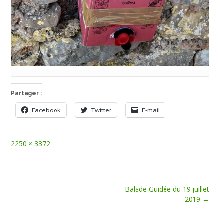
Partager :
Facebook
Twitter
E-mail
Full
2250 × 3372
size
Post
Balade Guidée du 19 juillet
navigation
2019
→