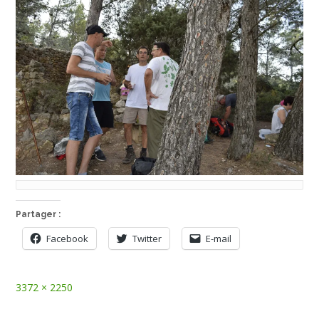
Partager :
Facebook
Twitter
E-mail
Full
3372 × 2250
size