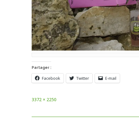
Partager :
Facebook
Twitter
E-mail
Full
3372 × 2250
size
Post
navigation