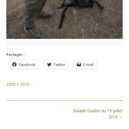
Partager :
Facebook
Twitter
E-mail
Full
2250 × 3372
size
Post
Balade Guidée du 19 juillet
navigation
2019
→