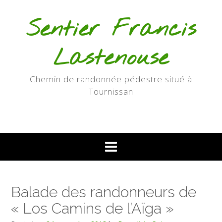
Skip
to
Sentier Francis
content
Lastenouse
Chemin de randonnée pédestre situé à
Tournissan
Balade des randonneurs de
« Los Camins de l’Aïga »