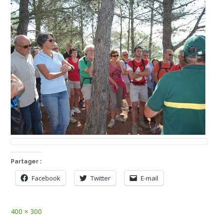
Partager :
Facebook
Twitter
E-mail
Full
400 × 300