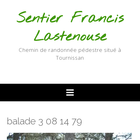
Skip
to
Sentier Francis
content
Lastenouse
Chemin de randonnée pédestre situé à
Tournissan
balade 3 08 14 79