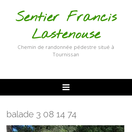
Skip
to
Sentier Francis
content
Lastenouse
Chemin de randonnée pédestre situé à
Tournissan
balade 3 08 14 74