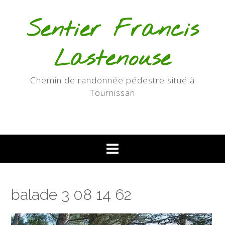
Skip
to
Sentier Francis
content
Lastenouse
Chemin de randonnée pédestre situé à
Tournissan
balade 3 08 14 62