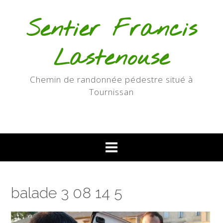
Skip
to
Sentier Francis
content
Lastenouse
Chemin de randonnée pédestre situé à
Tournissan
balade 3 08 14 5