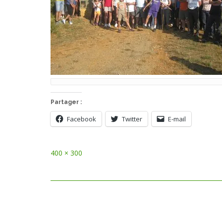
Partager :
Facebook
Twitter
E-mail
Full
400 × 300
size
Post
navigation