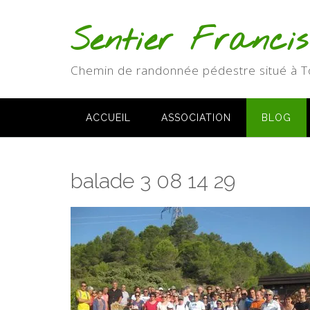
Skip
to
Sentier Franci
content
Chemin de randonnée pédestre situé à T
ACCUEIL
ASSOCIATION
BLOG
balade 3 08 14 29