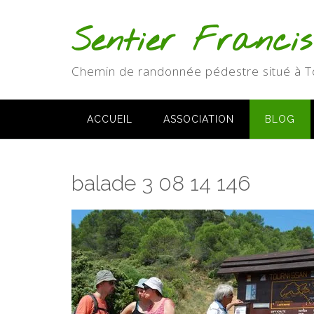
Skip
to
Sentier Franci
content
Chemin de randonnée pédestre situé à T
ACCUEIL
ASSOCIATION
BLOG
balade 3 08 14 146