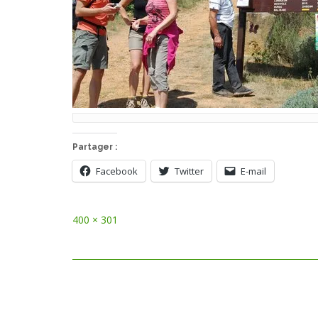
Partager :
Facebook
Twitter
E-mail
Full
400 × 301
size
Post
navigation