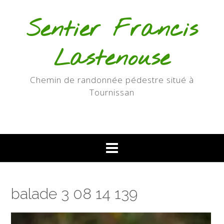
Skip
to
Sentier Francis
content
Lastenouse
Chemin de randonnée pédestre situé à
Tournissan
balade 3 08 14 139