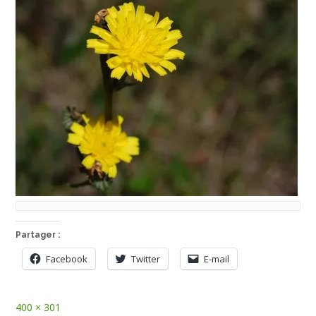
Partager :
Facebook
Twitter
E-mail
Full
400 × 301