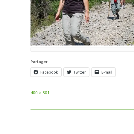
Partager :
Facebook
Twitter
E-mail
Full
400 × 301
size
Post
navigation