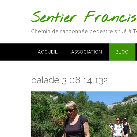
Skip
to
Sentier Franci
content
Chemin de randonnée pédestre situé à T
ACCUEIL
ASSOCIATION
BLOG
balade 3 08 14 132