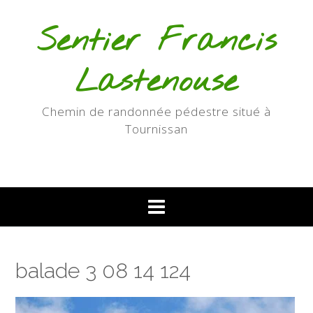
Skip
to
Sentier Francis
content
Lastenouse
Chemin de randonnée pédestre situé à
Tournissan
balade 3 08 14 124