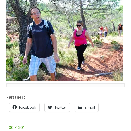
Partager :
Facebook
Twitter
E-mail
Full
400 × 301