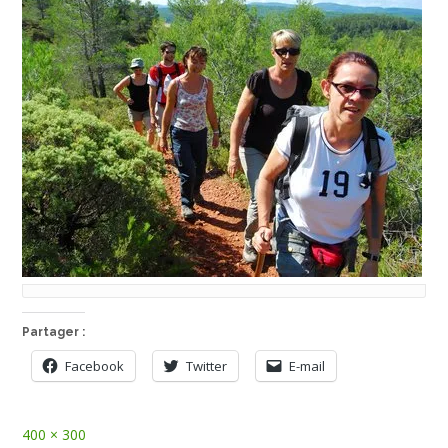
Partager :
Facebook
Twitter
E-mail
Full
400 × 300