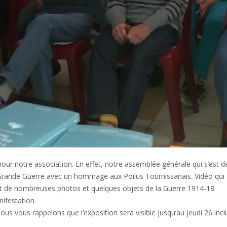
our notre association. En effet, notre assemblée générale qui s’est 
 Grande Guerre avec un hommage aux Poilus Tournissanais. Vidéo qui a 
ant de nombreuses photos et quelques objets de la Guerre 1914-18.
nifestation.
us vous rappelons que l’exposition sera visible jusqu’au jeudi 26 inc