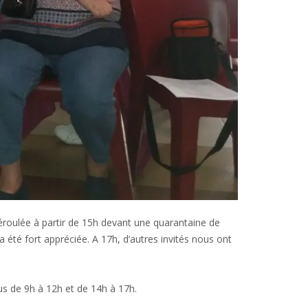
déroulée à partir de 15h devant une quarantaine de
été fort appréciée. A 17h, d’autres invités nous ont
lus de 9h à 12h et de 14h à 17h.