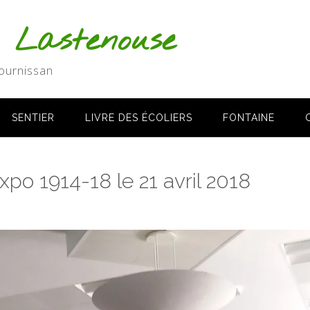
s Lastenouse
ournissan
SENTIER
LIVRE DES ÉCOLIERS
FONTAINE
po 1914-18 le 21 avril 2018