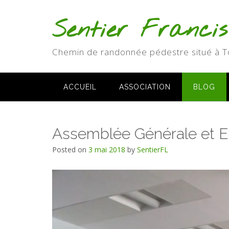
Skip
to
Sentier Franci
content
Chemin de randonnée pédestre situé à T
ACCUEIL
ASSOCIATION
BLOG
Assemblée Générale et Ex
Posted on
3 mai 2018
by
SentierFL